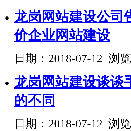
龙岗网站建设公司
价企业网站建设
日期：2018-07-12 浏
龙岗网站建设谈谈
的不同
日期：2018-07-12 浏