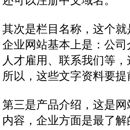
还可以注册中文域名。
其次是栏目名称，这个就
企业网站基本上是：公司
人才雇用、联系我们等，
所以，这些文字资料要提
第三是产品介绍，这是网
内容，企业方面是最了解