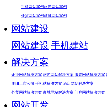
手机网站案例
旅游网站案例
外贸网站案例
商城网站案例
网站建设
网站建设
手机建站
解决方案
企业网站解决方案
旅游网站解决方案
服装网站解决方案
集团上市公司
手机站解决方案
酒店网站解决方案
外贸网站解决方案
商城网站解决方案
门户网站解决方案
网站开发