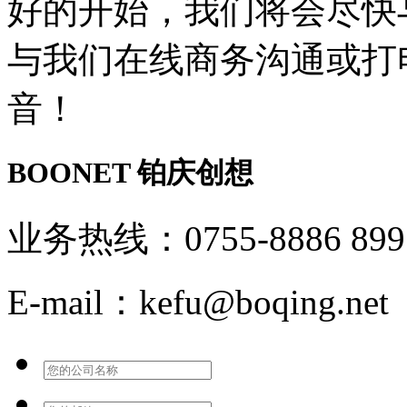
好的开始，我们将会尽快
与我们在线商务沟通或打
音！
BOONET
铂庆创想
业务热线：0755-8886 899
E-mail：kefu@boqing.net