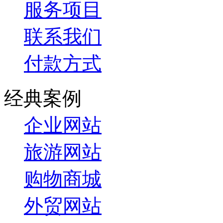
服务项目
联系我们
付款方式
经典案例
企业网站
旅游网站
购物商城
外贸网站