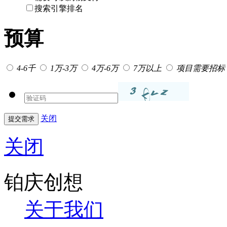
搜索引擎排名
预算
4-6千
1万-3万
4万-6万
7万以上
项目需要招标
关闭
关闭
铂庆创想
关于我们