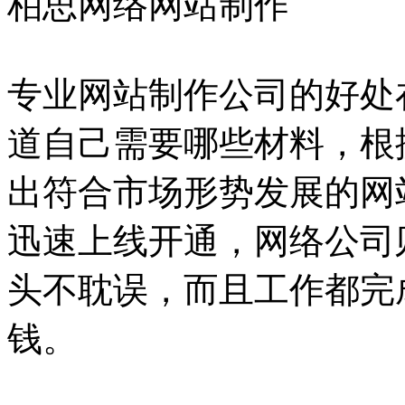
柏思网络网站制作
专业网站制作公司的好处
道自己需要哪些材料，根
出符合市场形势发展的网
迅速上线开通，网络公司
头不耽误，而且工作都完
钱。