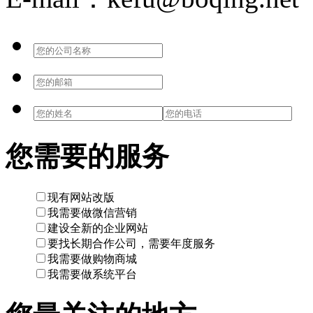
您需要的服务
现有网站改版
我需要做微信营销
建设全新的企业网站
要找长期合作公司，需要年度服务
我需要做购物商城
我需要做系统平台