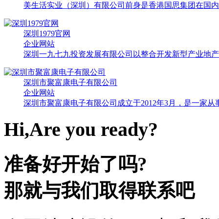
美生活实业（深圳）有限公司前身是香港国思集团在国内子
深圳1979官网
企业网站
深圳一九七九投资发展有限公司以整合开发新型产业地产为
深圳市聚富康电子有限公司
企业网站
深圳市聚富康电子有限公司成立于2012年3月，是一家从
Hi,Are you ready?
准备好开始了吗?
那就与我们取得联系吧