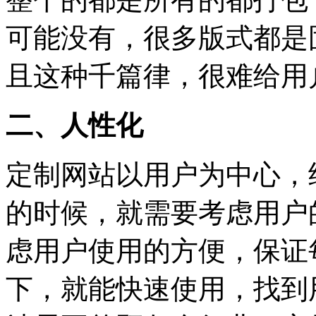
可能没有，很多版式都是
且这种千篇律，很难给用
二、人性化
定制网站以用户为中心，
的时候，就需要考虑用户
虑用户使用的方便，保证
下，就能快速使用，找到