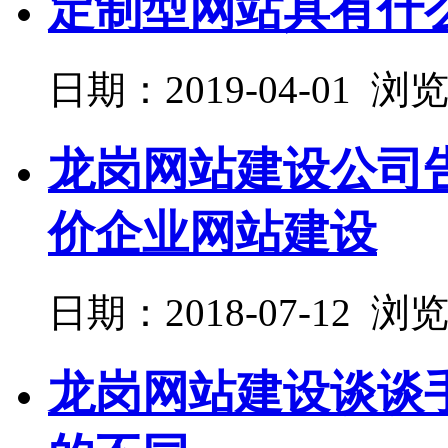
定制型网站具有什么
日期：2019-04-01 浏
龙岗网站建设公司
价企业网站建设
日期：2018-07-12 浏
龙岗网站建设谈谈