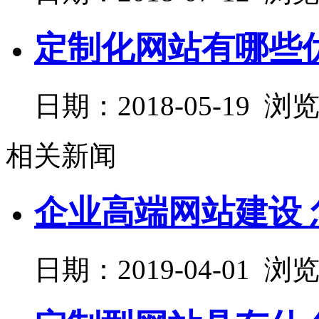
定制化网站有哪些
日期：2018-05-19 浏
相关新闻
企业高端网站建设
日期：2019-04-01 浏