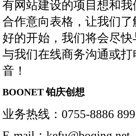
有网站建设的项目想和我
合作意向表格，让我们了
好的开始，我们将会尽快
与我们在线商务沟通或打
音！
BOONET
铂庆创想
业务热线：0755-8886 899
E-mail：kefu@boqing.net