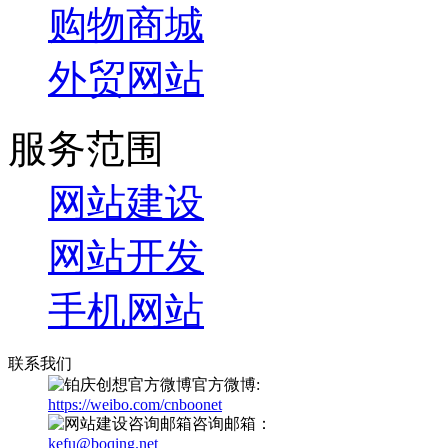
购物商城
外贸网站
服务范围
网站建设
网站开发
手机网站
联系我们
官方微博:
https://weibo.com/cnboonet
咨询邮箱：
kefu@boqing.net