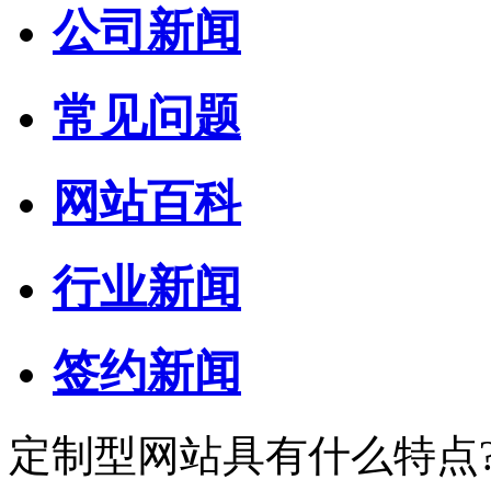
公司新闻
常见问题
网站百科
行业新闻
签约新闻
定制型网站具有什么特点?