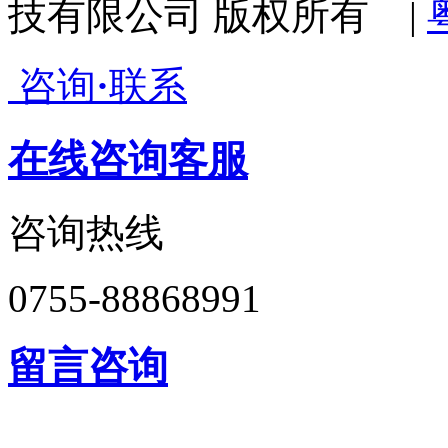
技有限公司 版权所有 |
咨询
·
联系
在线咨询客服
咨询热线
0755-88868991
留言咨询