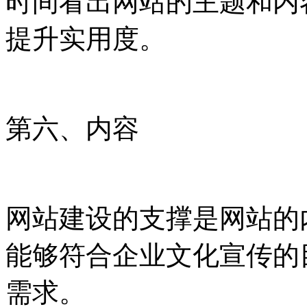
时间看出网站的主题和内
提升实用度。
第六、内容
网站建设的支撑是网站的
能够符合企业文化宣传的
需求。