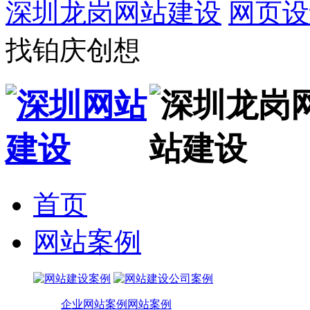
深圳龙岗网站建设
网页设
找铂庆创想
首页
网站案例
企业网站案例
网站案例