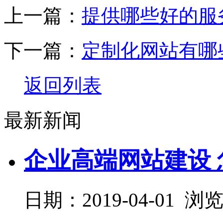
上一篇：
提供哪些好的服
下一篇：
定制化网站有哪
返回列表
最新新闻
企业高端网站建设
日期：2019-04-01 浏