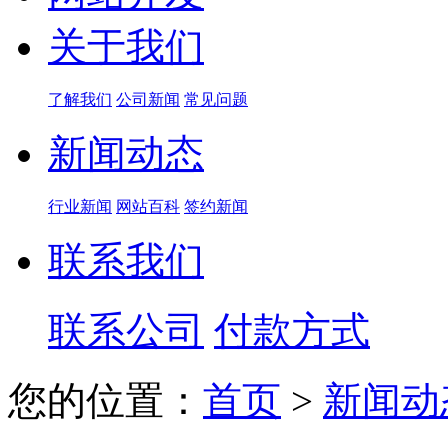
关于我们
了解我们
公司新闻
常见问题
新闻动态
行业新闻
网站百科
签约新闻
联系我们
联系公司
付款方式
您的位置：
首页
>
新闻动